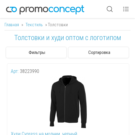
Главная
»
Текстиль
» Толстовки
Вы здесь
Толстовки и худи оптом с логотипом
Фильтры
Сортировка
Арт:
38223990
Худи Cypress на молнии, черный