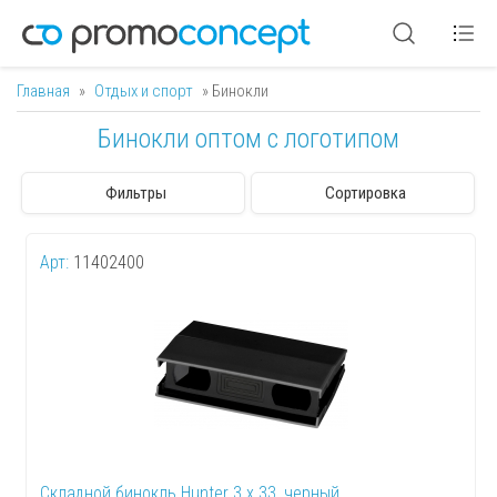
Главная
»
Отдых и спорт
» Бинокли
Вы здесь
Бинокли оптом с логотипом
Фильтры
Сортировка
Арт:
11402400
Складной бинокль Hunter 3 x 33, черный