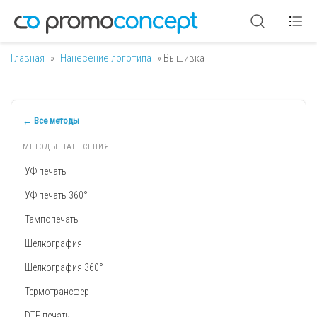
Главная
»
Нанесение логотипа
» Вышивка
Вы здесь
← Все методы
МЕТОДЫ НАНЕСЕНИЯ
УФ печать
УФ печать 360°
Тампопечать
Шелкография
Шелкография 360°
Термотрансфер
DTF печать