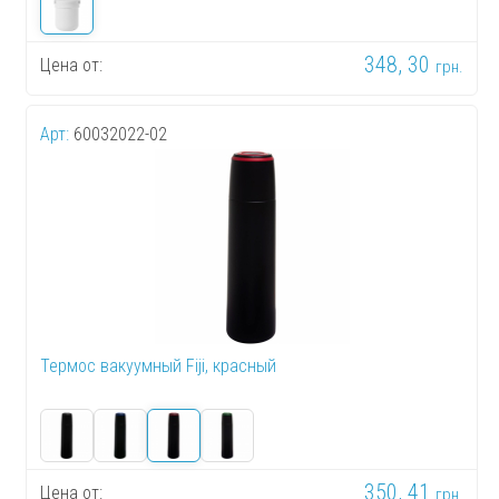
348, 30
Цена от:
грн.
Арт:
60032022-02
Термос вакуумный Fiji, красный
350, 41
Цена от:
грн.