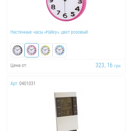
Настенные часы «Halley», цвет розовый
323, 16
Цена от:
грн.
Арт:
0401031