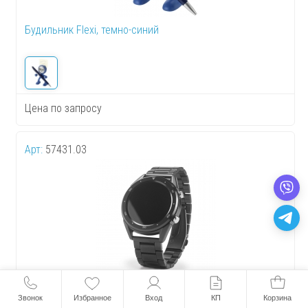
Будильник Flexi, темно-синий
Цена по запросу
Арт:
57431.03
Смарт часы «Thiker i», черный
Звонок
Избранное
Вход
КП
Корзина