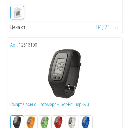
84, 21
Цена от:
грн.
Арт:
12613100
Смарт часы с шагомером Get-Fit, черный