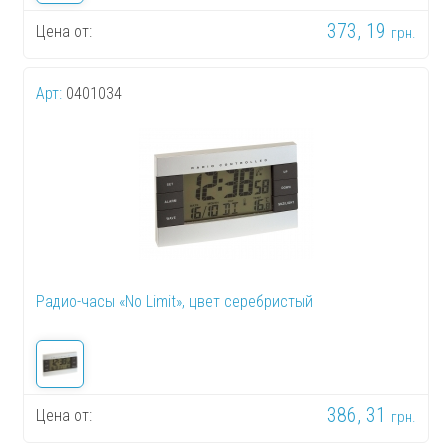
373, 19
Цена от:
грн.
Арт:
0401034
Радио-часы «No Limit», цвет серебристый
386, 31
Цена от:
грн.