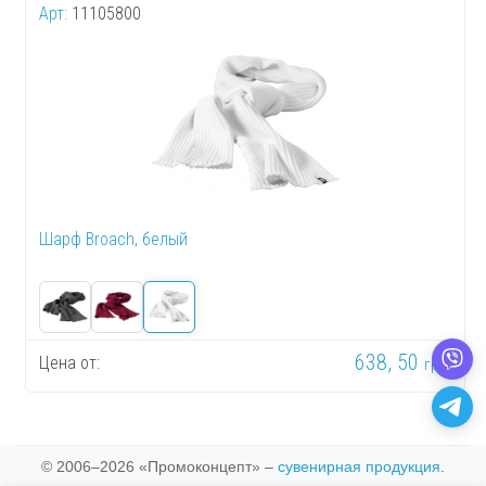
Арт:
11105800
Шарф Broach, белый
638, 50
Цена от:
грн.
© 2006–2026 «Промоконцепт» –
сувенирная продукция
.